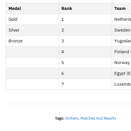
Medal
Rank
Team
Gold
1
Netherl
Silver
2
Sweden
Bronze
3
Yugoslav
4
Finland 
5
Norway 
6
Egypt (E
7
Luxembo
Tags:
Arnhem
,
Matches And Results