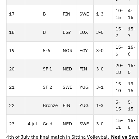
10-
4-
17
B
FIN
SWE
1-3
15
15
15-
15-
18
B
EGY
LUX
3-0
7
7
15-
15-
19
5-6
NOR
EGY
3-0
6
6
20-
15-
20
SF 1
NED
FIN
3-0
18
0
15-
13-
21
SF 2
SWE
YUG
3-1
10
15
5-
5-
22
Bronze
FIN
YUG
1-3
15
15
15-
15-
23
4 jul
Gold
NED
SWE
3-0
11
8
4th of July the final match in Sitting Volleyball
Ned vs Sw