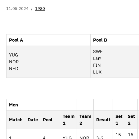
11.05.2024
1980
Pool A
Pool B
SWE
YUG
EGY
NOR
FIN
NED
LUX
Men
Team
Team
Set
Set
Match
Date
Pool
Result
1
2
1
2
15-
15-
1
A
YUG
NOR
3-2