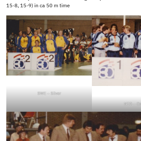
15-8, 15-9) in ca 50 m time
SWE – Silver
NED – G